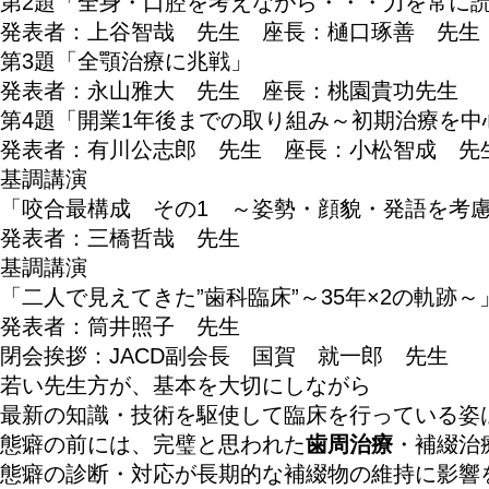
第2題「全身・口腔を考えながら・・・力を常に
発表者：上谷智哉 先生 座長：樋口琢善 先生
第3題「全顎治療に兆戦」
発表者：永山雅大 先生 座長：桃園貴功先生
第4題「開業1年後までの取り組み～初期治療を中
発表者：有川公志郎 先生 座長：小松智成 先
基調講演
「咬合最構成 その1 ～姿勢・顔貌・発語を考
発表者：三橋哲哉 先生
基調講演
「二人で見えてきた”歯科臨床”～35年×2の軌跡～
発表者：筒井照子 先生
閉会挨拶：JACD副会長 国賀 就一郎 先生
若い先生方が、基本を大切にしながら
最新の知識・技術を駆使して臨
態癖の前には、完璧と思われた
歯周治療
・補綴治
態癖の診断・対応が長期的な補綴物の維