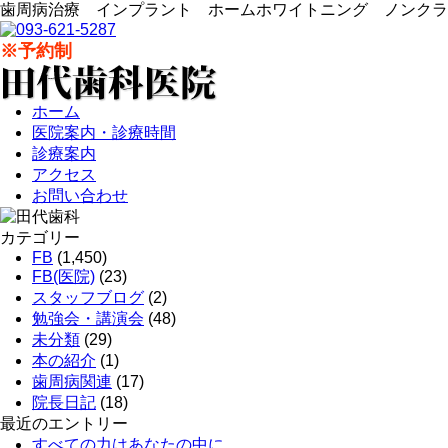
歯周病治療 インプラント ホームホワイトニング ノンクラ
※予約制
ホーム
医院案内・診療時間
診療案内
アクセス
お問い合わせ
カテゴリー
FB
(1,450)
FB(医院)
(23)
スタッフブログ
(2)
勉強会・講演会
(48)
未分類
(29)
本の紹介
(1)
歯周病関連
(17)
院長日記
(18)
最近のエントリー
すべての力はあなたの中に