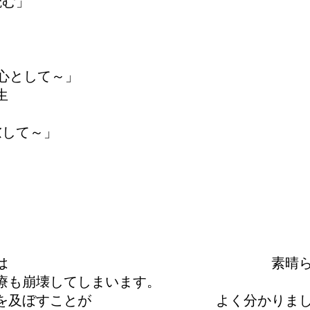
読む」
心として～」
生
慮して～」
」
床を行っている姿は 素晴らしい
療も崩壊してしまいます。
持に影響を及ぼすことが よく分かりまし