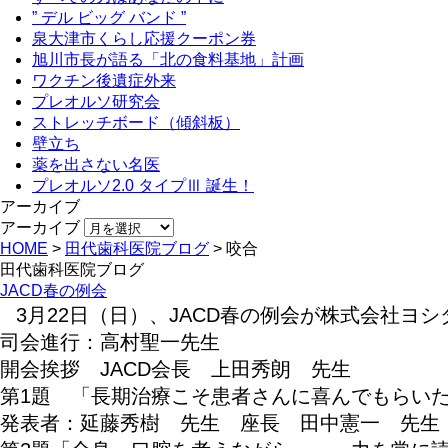
” デル ビッグ バンド ”
泉大津市くらし応援クーポン券
旭川市長が語る「北の食料基地」計画
ワクチン後遺症外来
プレオルソ研究会
ストレッチボード（傾斜板）
壁立ち
薬を出さない名医
プレオルソ2.0 タイプⅢ 誕生！
アーカイブ
アーカイブ
HOME
>
田代歯科医院ブログ
>
咬合
田代歯科医院ブログ
JACD春の例会
3月22日（日）、JACD春の例会が
司会進行：高村聖一先生
開会挨拶 JACD会長 上田秀朗 先生
第1題 「長期治療こそ患者さんに喜んでもらい
発表者：延藤秀樹 先生 座長 田中憲一 先生