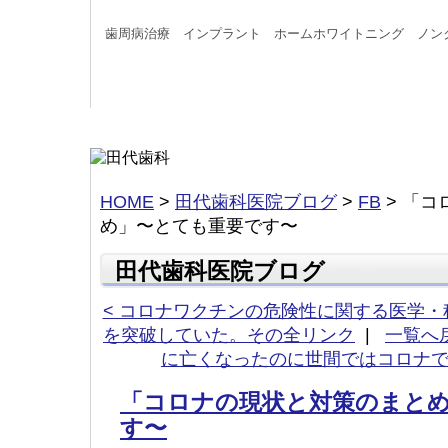
歯周病治療 インプラント ホームホワイトニング ノン
HOME
>
田代歯科医院ブログ
>
FB
>
「コ
め」〜とても重要です〜
田代歯科医院ブログ
< コロナワクチンの危険性に関する医学・科
を突破していた。その全リンク
|
一覧へ
に亡くなったのに世間ではコロナで
「コロナの現状と対策のまと
す〜