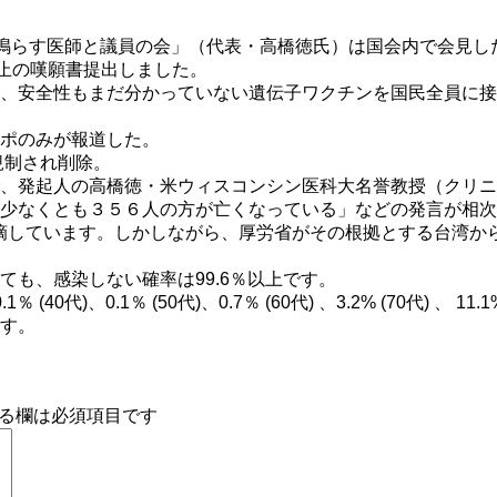
鳴らす医師と議員の会」（代表・高橋徳氏）は国会内で会見した
中止の嘆願書提出しました。
、安全性もまだ分かっていない遺伝子ワクチンを国民全員に接
ポのみが報道した。
規制され削除。
、発起人の高橋徳・米ウィスコンシン医科大名誉教授（クリニ
少なくとも３５６人の方が亡くなっている」などの発言が相次
摘しています。しかしながら、厚労省がその根拠とする台湾から
も、感染しない確率は99.6％以上です。
0代)、0.1％ (50代)、0.7％ (60代) 、3.2% (70代) 
す。
る欄は必須項目です