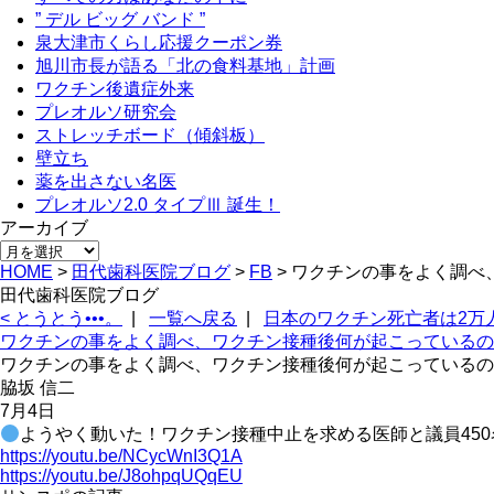
” デル ビッグ バンド ”
泉大津市くらし応援クーポン券
旭川市長が語る「北の食料基地」計画
ワクチン後遺症外来
プレオルソ研究会
ストレッチボード（傾斜板）
壁立ち
薬を出さない名医
プレオルソ2.0 タイプⅢ 誕生！
アーカイブ
アー
HOME
>
田代歯科医院ブログ
>
FB
>
ワクチンの事をよく調べ
カ
田代歯科医院ブログ
イ
< とうとう•••。
|
一覧へ戻る
|
日本のワクチン死亡者は2万人
ブ
ワクチンの事をよく調べ、ワクチン接種後何が起こっている
ワクチンの事をよく調べ、ワクチン接種後何が起こっている
脇坂 信二
7月4日
ようやく動いた！ワクチン接種中止を求める医師と議員450
https://youtu.be/NCycWnI3Q1A
https://youtu.be/J8ohpqUQqEU