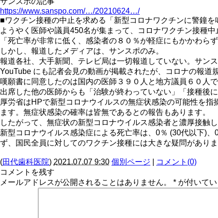
サンスポの記事
https://www.sanspo.com/…/20210624…/
■ワクチン接種の中止を求める「新型コロナワクチンに警鐘を
ようやく医師や議員450名が集まって、コロナワクチン接種
「死亡率が非常に低く、感染者の８０％が軽症にもかかわらず
しかし、報道したメディアは、サンスポのみ。
報道各社、大手新聞、テレビ局は一切報道していない。サンス
YouTube にも記者会見の動画が掲載されたが、コロナの報道
嘆願書に同意したのは国内の医師３９０人と地方議員６０人で
出席した他の医師からも「治験が終わっていない」「接種後に
厚労省はHPで新型コロナウイルスの無症状感染の可能性を指
ます。無症状感染の確率は皆無であるとの報告もあります。
したがって、無症状の新型コロナウイルス感染者と濃厚接触して
新型コロナウイルス感染症による死亡率は、0％ (30代以下)、0.1％ (4
ず、国民全員に対してのワクチン接種には大きな疑問がありま
(
田代歯科医院
)
2021.07.07 9:30
個別ページ
|
コメント(0)
コメントを残す
メールアドレスが公開されることはありません。
*
が付いてい