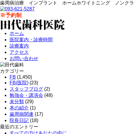
歯周病治療 インプラント ホームホワイトニング ノンクラ
※予約制
ホーム
医院案内・診療時間
診療案内
アクセス
お問い合わせ
カテゴリー
FB
(1,450)
FB(医院)
(23)
スタッフブログ
(2)
勉強会・講演会
(48)
未分類
(29)
本の紹介
(1)
歯周病関連
(17)
院長日記
(18)
最近のエントリー
すべての力はあなたの中に