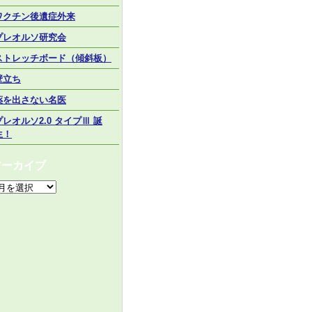
ワクチン後遺症外来
プレオルソ研究会
ストレッチボード（傾斜板）
壁立ち
薬を出さない名医
プレオルソ2.0 タイプⅢ 誕
生！
アーカイブ