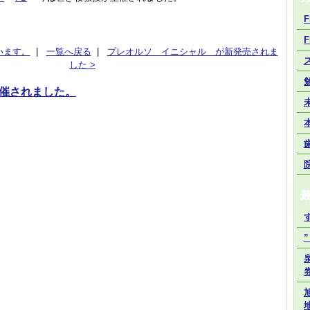
F
F
います。
|
一覧へ戻る
|
プレオルソ イニシャル が新発売されま
した >
催されました。