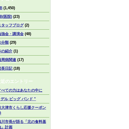
B
(1,450)
B(医院)
(23)
スタッフブログ
(2)
勉強会・講演会
(48)
未分類
(29)
本の紹介
(1)
歯周病関連
(17)
院長日記
(18)
最近のエントリー
すべての力はあなたの中に
” デル ビッグ バンド ”
泉大津市くらし応援クーポン
券
旭川市長が語る「北の食料基
地」計画