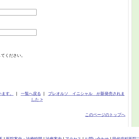
してください。
います。
|
一覧へ戻る
|
プレオルソ イニシャル が新発売されま
した >
このページのトップへ
E
|
医院案内・診療時間
|
診療案内
|
アクセス
|
お問い合わせ
|
田代歯科医院