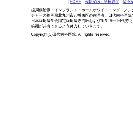
|
HOME
|
医院案内・診療時間
|
診療
歯周病治療・インプラント・ホームホワイトニング・ノン
チャーの福岡県北九州市八幡西区の歯医者、田代歯科医院
日本歯周病学会認定歯周病専門医および歯学博士 田代芳
笑顔が共有できるよう努力していきます。
Copyright(C)田代歯科医院. All rights reserved.