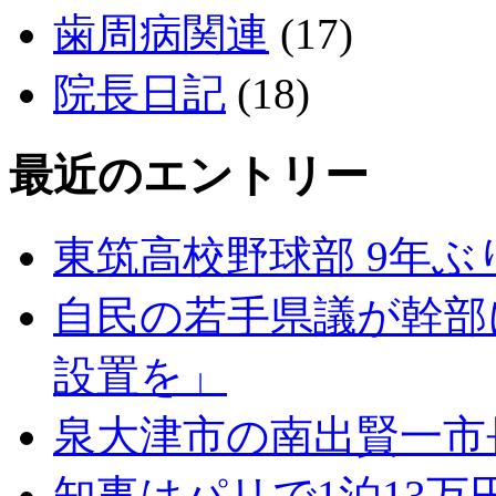
歯周病関連
(17)
院長日記
(18)
最近のエントリー
東筑高校野球部 9年ぶ
自民の若手県議が幹部
設置を」
泉大津市の南出賢一市
知事はパリで1泊13万