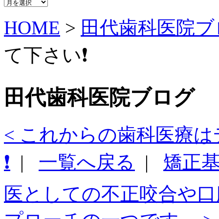
ア
ー
HOME
>
田代歯科医院ブ
カ
イ
ブ
て下さい❗️
田代歯科医院ブログ
< これからの歯科医療
❗️
|
一覧へ戻る
|
矯正
医としての不正咬合や口