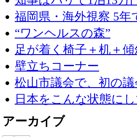
福岡県・海外視察 5年
“ワンヘルスの森”
足が着く椅子＋机＋傾
壁立ちコーナー
松山市議会で、初の議
日本をこんな状態にし
アーカイブ