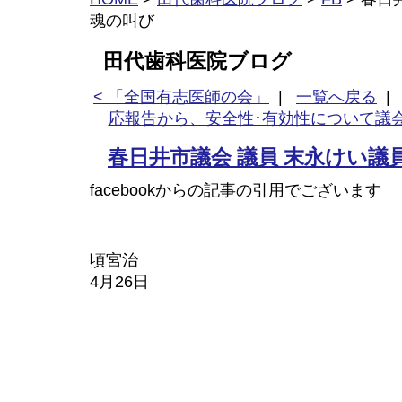
魂の叫び⁡
田代歯科医院ブログ
< 「全国有志医師の会」
|
一覧へ戻る
応報告から、安全性･有効性について議会
春日井市議会 議員⁡ ⁡末永けい議員⁡
facebookからの記事の引用でございます
頃宮治
4月26日