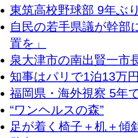
東筑高校野球部 9年ぶ
自民の若手県議が幹部
置を」
泉大津市の南出賢一市
知事はパリで1泊13万
福岡県・海外視察 5年
“ワンヘルスの森”
足が着く椅子＋机＋傾