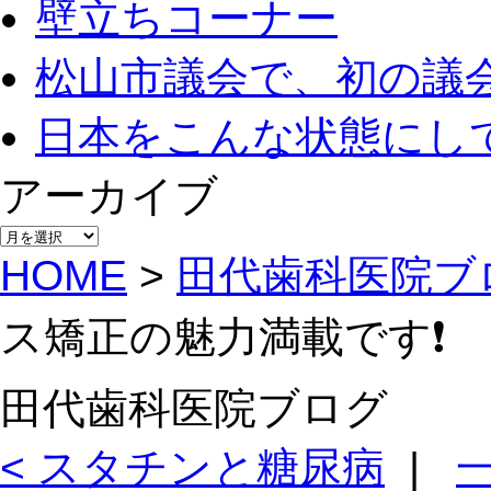
壁立ちコーナー
松山市議会で、初の議
日本をこんな状態にし
アーカイブ
アー
カ
HOME
>
田代歯科医院ブ
イ
ブ
ス矯正の魅力満載です❗️
田代歯科医院ブログ
< スタチンと糖尿病
|