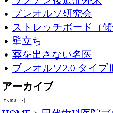
プレオルソ研究会
ストレッチボード（傾
壁立ち
薬を出さない名医
プレオルソ2.0 タイプ
アーカイブ
ア
ー
カ