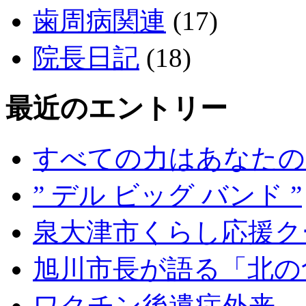
歯周病関連
(17)
院長日記
(18)
最近のエントリー
すべての力はあなたの
” デル ビッグ バンド ”
泉大津市くらし応援ク
旭川市長が語る「北の
ワクチン後遺症外来