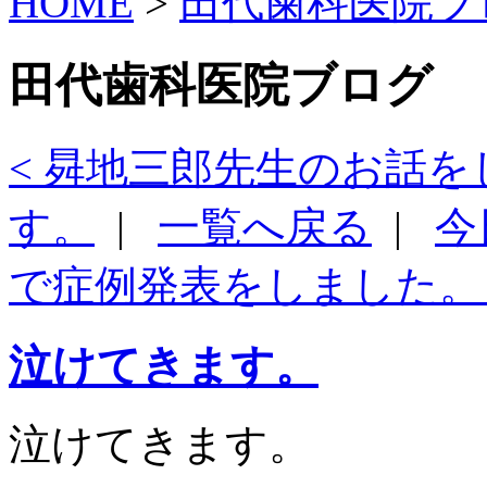
HOME
>
田代歯科医院ブ
イ
ブ
田代歯科医院ブログ
< 曻地三郎先生のお話
す。
|
一覧へ戻る
|
今
で症例発表をしました。 
泣けてきます。
泣けてきます。