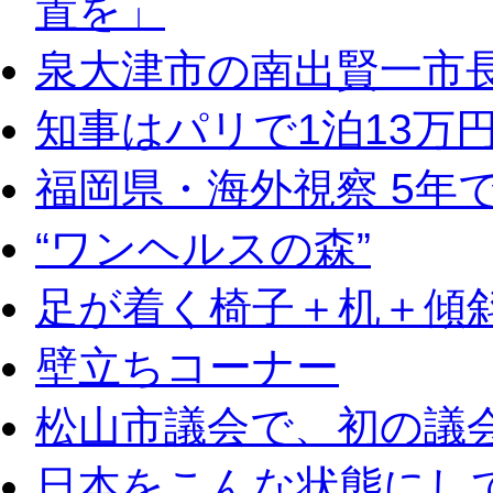
置を」
泉大津市の南出賢一市
知事はパリで1泊13万
福岡県・海外視察 5年
“ワンヘルスの森”
足が着く椅子＋机＋傾
壁立ちコーナー
松山市議会で、初の議
日本をこんな状態にし