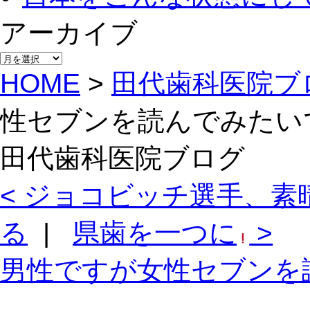
アーカイブ
アー
カ
HOME
>
田代歯科医院ブ
イ
ブ
性セブンを読んでみたい
田代歯科医院ブログ
< ジョコビッチ選手、素
る
|
県歯を一つに
>
男性ですが女性セブンを