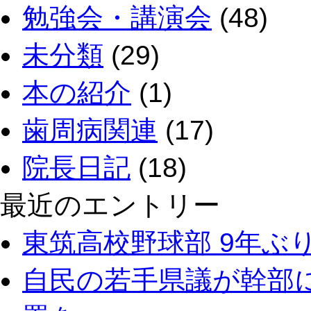
勉強会・講演会
(48)
未分類
(29)
本の紹介
(1)
歯周病関連
(17)
院長日記
(18)
最近のエントリー
東筑高校野球部 9年ぶ
自民の若手県議が幹部