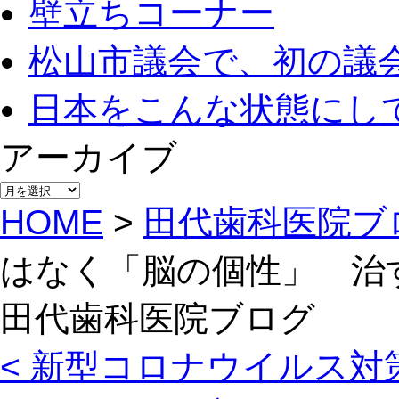
壁立ちコーナー
松山市議会で、初の議
日本をこんな状態にし
アーカイブ
アー
カ
HOME
>
田代歯科医院ブ
イ
ブ
はなく「脳の個性」 治
田代歯科医院ブログ
< 新型コロナウイルス対