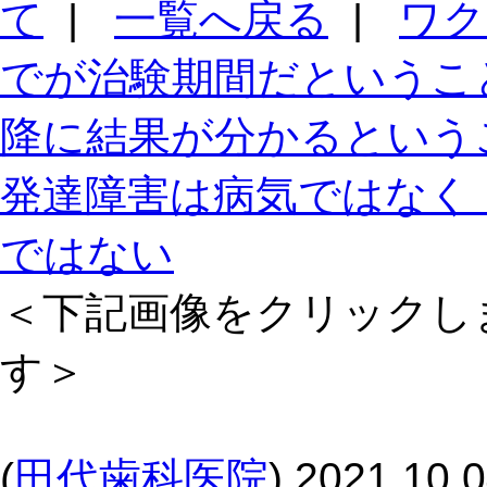
て
|
一覧へ戻る
|
ワク
でが治験期間だというこ
降に結果が分かるという
発達障害は病気ではなく
ではない
＜下記画像をクリックし
す＞
(
田代歯科医院
)
2021.10.0