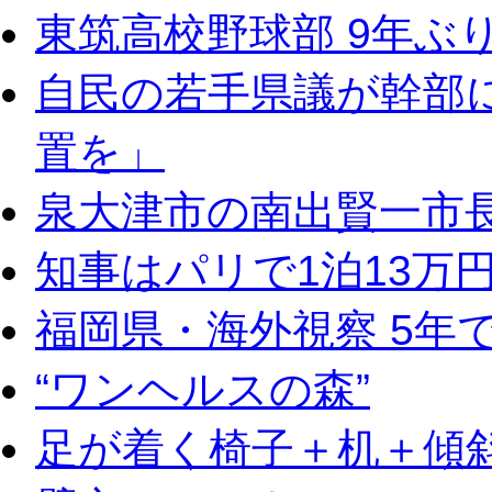
東筑高校野球部 9年ぶ
自民の若手県議が幹部
置を」
泉大津市の南出賢一市
知事はパリで1泊13万
福岡県・海外視察 5年
“ワンヘルスの森”
足が着く椅子＋机＋傾