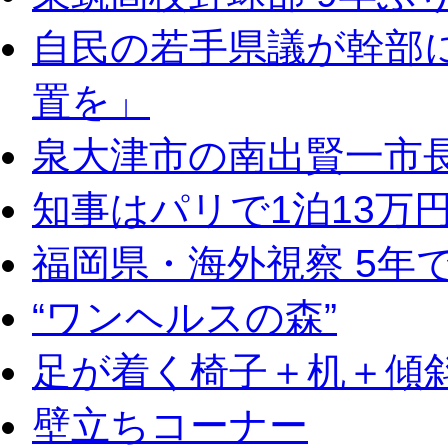
自民の若手県議が幹部
置を」
泉大津市の南出賢一市
知事はパリで1泊13万
福岡県・海外視察 5年
“ワンヘルスの森”
足が着く椅子＋机＋傾
壁立ちコーナー