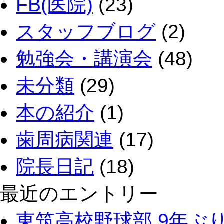
FB(医院)
(23)
スタッフブログ
(2)
勉強会・講演会
(48)
未分類
(29)
本の紹介
(1)
歯周病関連
(17)
院長日記
(18)
最近のエントリー
東筑高校野球部 9年ぶ