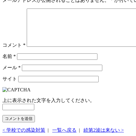
メールアドレスが公開されることはありません。
*
が付いて
コメント
*
名前
*
メール
*
サイト
上に表示された文字を入力してください。
< 学校での感染対策
|
一覧へ戻る
|
続第2波は来ない >