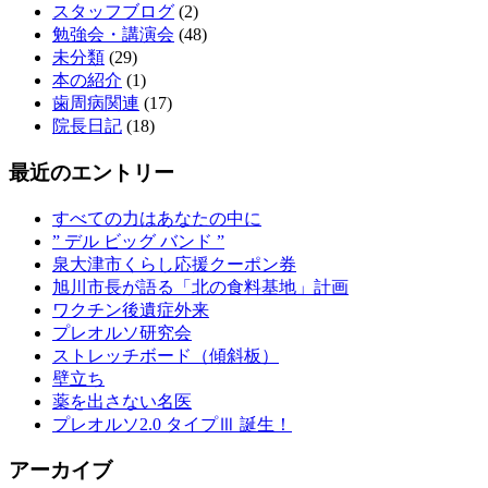
スタッフブログ
(2)
勉強会・講演会
(48)
未分類
(29)
本の紹介
(1)
歯周病関連
(17)
院長日記
(18)
最近のエントリー
すべての力はあなたの中に
” デル ビッグ バンド ”
泉大津市くらし応援クーポン券
旭川市長が語る「北の食料基地」計画
ワクチン後遺症外来
プレオルソ研究会
ストレッチボード（傾斜板）
壁立ち
薬を出さない名医
プレオルソ2.0 タイプⅢ 誕生！
アーカイブ