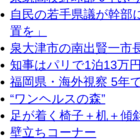
自民の若手県議が幹部
置を」
泉大津市の南出賢一市
知事はパリで1泊13万
福岡県・海外視察 5年
“ワンヘルスの森”
足が着く椅子＋机＋傾
壁立ちコーナー