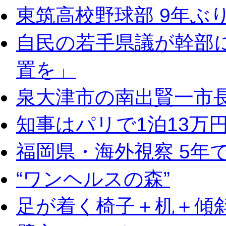
東筑高校野球部 9年ぶ
自民の若手県議が幹部
置を」
泉大津市の南出賢一市
知事はパリで1泊13万
福岡県・海外視察 5年
“ワンヘルスの森”
足が着く椅子＋机＋傾