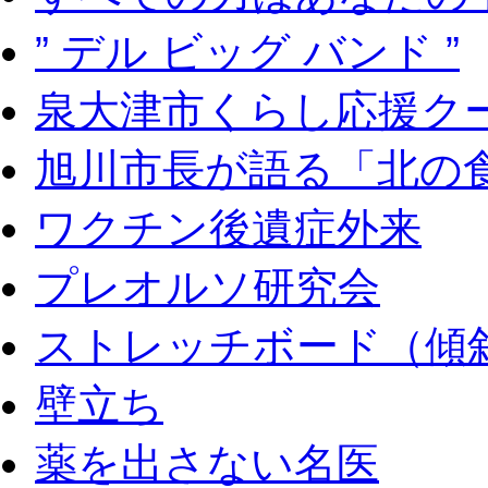
” デル ビッグ バンド ”
泉大津市くらし応援ク
旭川市長が語る「北の
ワクチン後遺症外来
プレオルソ研究会
ストレッチボード（傾
壁立ち
薬を出さない名医