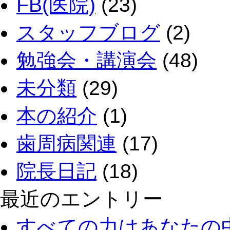
FB(医院)
(23)
スタッフブログ
(2)
勉強会・講演会
(48)
未分類
(29)
本の紹介
(1)
歯周病関連
(17)
院長日記
(18)
最近のエントリー
すべての力はあなたの