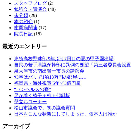
スタッフブログ
(2)
勉強会・講演会
(48)
未分類
(29)
本の紹介
(1)
歯周病関連
(17)
院長日記
(18)
最近のエントリー
東筑高校野球部 9年ぶり7回目の夏の甲子園出場
自民の若手県議が幹部に異例の要望「第三者委員会設置
泉大津市の南出賢一市長の講演会
知事はパリで1泊13万円の部屋に…
福岡県・海外視察 5年で3億円超
“ワンヘルスの森”
足が着く椅子＋机＋傾斜板
壁立ちコーナー
松山市議会で、初の議会質問
日本をこんな状態にしてしまった、張本人は誰か
アーカイブ