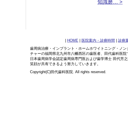
知識磨… >
|
HOME
|
医院案内・診療時間
|
診療
歯周病治療・インプラント・ホームホワイトニング・ノン
チャーの福岡県北九州市八幡西区の歯医者、田代歯科医院
日本歯周病学会認定歯周病専門医および歯学博士 田代芳
笑顔が共有できるよう努力していきます。
Copyright(C)田代歯科医院. All rights reserved.