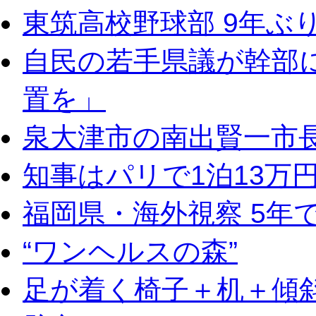
東筑高校野球部 9年ぶ
自民の若手県議が幹部
置を」
泉大津市の南出賢一市
知事はパリで1泊13万
福岡県・海外視察 5年
“ワンヘルスの森”
足が着く椅子＋机＋傾