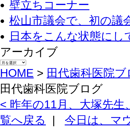
壁立ちコーナー
松山市議会で、初の議
日本をこんな状態にし
アーカイブ
アー
カ
HOME
>
田代歯科医院ブ
イ
ブ
田代歯科医院ブログ
< 昨年の11月、大塚先
覧へ戻る
|
今日は、マウ