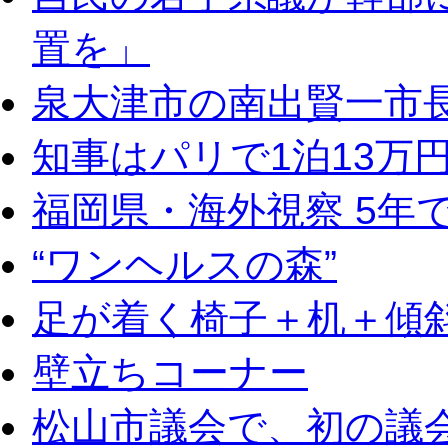
置を」
泉大津市の南出賢一市
知事はパリで1泊13万
福岡県・海外視察 5年
“ワンヘルスの森”
足が着く椅子＋机＋傾
壁立ちコーナー
松山市議会で、初の議