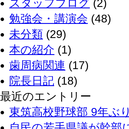
スタッフブログ
(2)
勉強会・講演会
(48)
未分類
(29)
本の紹介
(1)
歯周病関連
(17)
院長日記
(18)
最近のエントリー
東筑高校野球部 9年ぶ
自民の若手県議が幹部