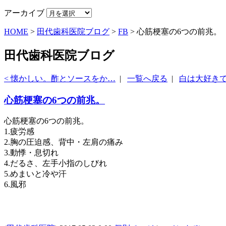
アーカイブ
HOME
>
田代歯科医院ブログ
>
FB
>
心筋梗塞の6つの前兆。
田代歯科医院ブログ
< 懐かしい。酢とソースをか…
|
一覧へ戻る
|
白は大好きで
心筋梗塞の6つの前兆。
心筋梗塞の6つの前兆。
1.疲労感
2.胸の圧迫感、背中・左肩の痛み
3.動悸・息切れ
4.だるさ、左手小指のしびれ
5.めまいと冷や汗
6.風邪