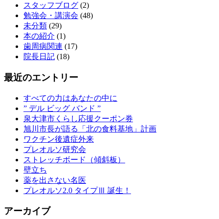
スタッフブログ
(2)
勉強会・講演会
(48)
未分類
(29)
本の紹介
(1)
歯周病関連
(17)
院長日記
(18)
最近のエントリー
すべての力はあなたの中に
” デル ビッグ バンド ”
泉大津市くらし応援クーポン券
旭川市長が語る「北の食料基地」計画
ワクチン後遺症外来
プレオルソ研究会
ストレッチボード（傾斜板）
壁立ち
薬を出さない名医
プレオルソ2.0 タイプⅢ 誕生！
アーカイブ