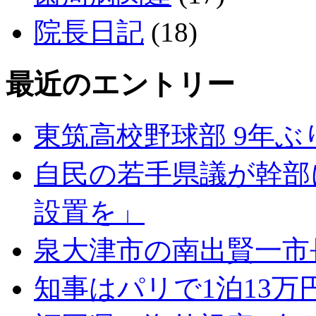
院長日記
(18)
最近のエントリー
東筑高校野球部 9年ぶ
自民の若手県議が幹部
設置を」
泉大津市の南出賢一市
知事はパリで1泊13万