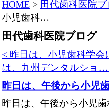
HOME
>
田代歯科医院ブ
カ
イ
ブ
小児歯科…
田代歯科医院ブログ
< 昨日は、小児歯科学会
は、九州デンタルショ… 
昨日は、午後から小児
昨日は、午後から小児歯