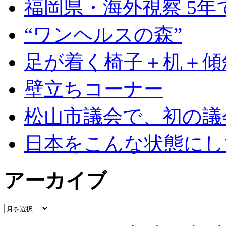
福岡県・海外視察 5年
“ワンヘルスの森”
足が着く椅子＋机＋傾
壁立ちコーナー
松山市議会で、初の議
日本をこんな状態にし
アーカイブ
ア
ー