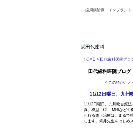
歯周病治療 インプラント
HOME
>
田代歯科医院ブロ
田代歯科医院ブログ
< この頃が、
11/12日曜日、九州
11/12日曜日、九州咬合療
真、模型、CT、MRIなど
われる矯正治療は、まるで
します。筒井先生をはじめ