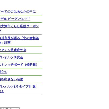
最近のエントリー
すべての力はあなたの中に
” デル ビッグ バンド ”
泉大津市くらし応援クーポン
券
旭川市長が語る「北の食料基
地」計画
ワクチン後遺症外来
プレオルソ研究会
ストレッチボード（傾斜板）
壁立ち
薬を出さない名医
プレオルソ2.0 タイプⅢ 誕
生！
アーカイブ