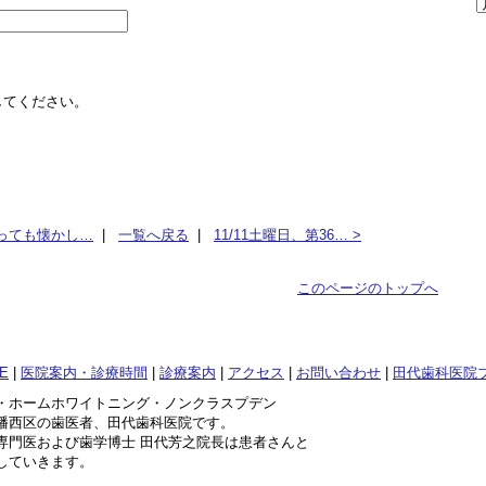
してください。
とっても懐かし…
|
一覧へ戻る
|
11/11土曜日、第36… >
このページのトップへ
E
|
医院案内・診療時間
|
診療案内
|
アクセス
|
お問い合わせ
|
田代歯科医院
・ホームホワイトニング・ノンクラスプデン
幡西区の歯医者、田代歯科医院です。
専門医および歯学博士 田代芳之院長は患者さんと
していきます。