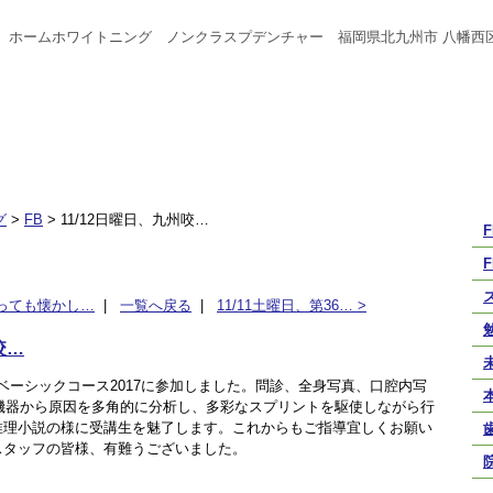
 ホームホワイトニング ノンクラスプデンチャー 福岡県北九州市 八幡西
グ
>
FB
>
11/12日曜日、九州咬…
F
F
とっても懐かし…
|
一覧へ戻る
|
11/11土曜日、第36… >
咬…
法ベーシックコース2017に参加しました。問診、全身写真、口腔内写
の機器から原因を多角的に分析し、多彩なスプリントを駆使しながら行
推理小説の様に受講生を魅了します。これからもご指導宜しくお願い
スタッフの皆様、有難うございました。