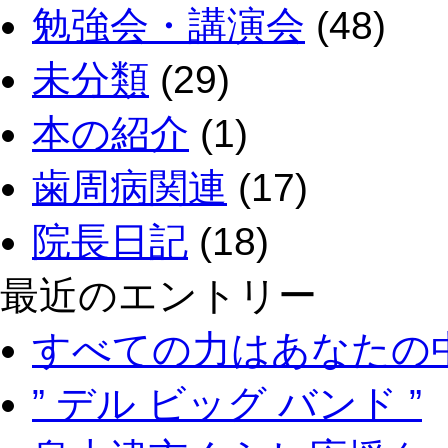
勉強会・講演会
(48)
未分類
(29)
本の紹介
(1)
歯周病関連
(17)
院長日記
(18)
最近のエントリー
すべての力はあなたの
” デル ビッグ バンド ”