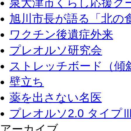
泉大津市くらし応援ク
旭川市長が語る「北の
ワクチン後遺症外来
プレオルソ研究会
ストレッチボード（傾
壁立ち
薬を出さない名医
プレオルソ2.0 タイプ
アーカイブ