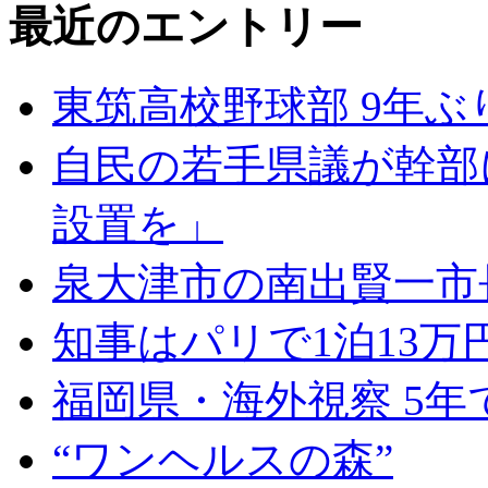
最近のエントリー
東筑高校野球部 9年ぶ
自民の若手県議が幹部
設置を」
泉大津市の南出賢一市
知事はパリで1泊13万
福岡県・海外視察 5年
“ワンヘルスの森”