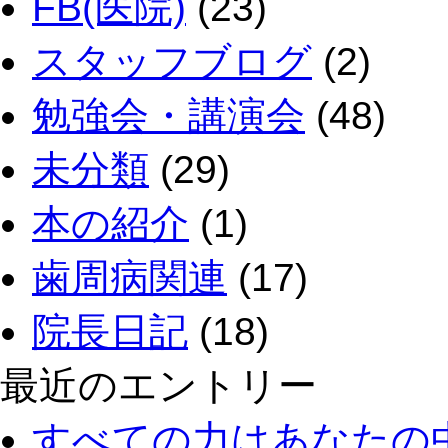
FB(医院)
(23)
スタッフブログ
(2)
勉強会・講演会
(48)
未分類
(29)
本の紹介
(1)
歯周病関連
(17)
院長日記
(18)
最近のエントリー
すべての力はあなたの