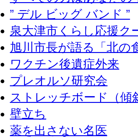
” デル ビッグ バンド ”
泉大津市くらし応援ク
旭川市長が語る「北の
ワクチン後遺症外来
プレオルソ研究会
ストレッチボード（傾
壁立ち
薬を出さない名医