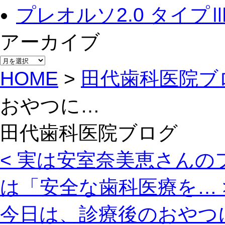
プレオルソ2.0 タイプ
アーカイブ
アー
カ
HOME
>
田代歯科医院ブ
イ
ブ
おやつに…
田代歯科医院ブログ
< 実は安室奈美恵さんの
は「安全な歯科医療を… 
今日は、診療後のおやつ