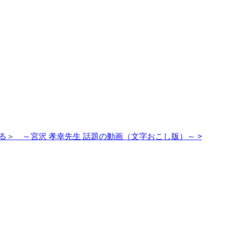
る＞ ～宮沢 孝幸先生 話題の動画（文字おこし版）～ >