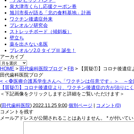
” デル ビッグ バンド ”
泉大津市くらし応援クーポン券
旭川市長が語る「北の食料基地」計画
ワクチン後遺症外来
プレオルソ研究会
ストレッチボード（傾斜板）
壁立ち
薬を出さない名医
プレオルソ2.0 タイプⅢ 誕生！
アーカイブ
アー
HOME
>
田代歯科医院ブログ
>
FB
>
【質疑①】コロナ後遺症
カ
田代歯科医院ブログ
イ
< ＜🛑医療介護系学生さんへ「ワクチンは任意です」＞ ～
ブ
【質疑①】コロナ後遺症より、ワクチン後遺症の方が治りにく
＜下記画像をクリックしますと詳細をご覧いただけます＞
(
田代歯科医院
)
2022.11.25 9:00
個別ページ
|
コメント(0)
コメントを残す
メールアドレスが公開されることはありません。
*
が付いてい