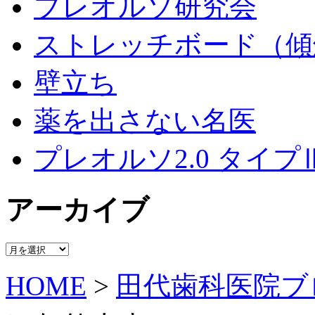
プレオルソ研究会
ストレッチボード（傾
壁立ち
薬を出さない名医
プレオルソ2.0 タイプ
アーカイブ
ア
ー
HOME
>
田代歯科医院ブ
カ
イ
ブ