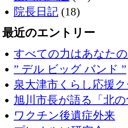
院長日記
(18)
最近のエントリー
すべての力はあなたの
” デル ビッグ バンド ”
泉大津市くらし応援ク
旭川市長が語る「北の
ワクチン後遺症外来