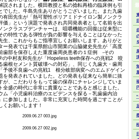
解説されました。横田教授と私の捻転再植の臨床例も引
とでした。牛島先生ありがとうございました。また九歯
の有田先生が「熱可塑性ポリアミドナイロン製ノンクラ
評価」という演題で発表され共同発表者として名前を出
ノンクラスプデンチャーは、咀嚼機能の回復は従来型に
その特性である弾性が負の影響を与えることはなかった
先生、これからもご指導宜しくお願いします。ありがと
ター発表では千葉県館山市開業の山脇健史先生が「高度
前歯部を保存しえた重度歯周炎患者の１症例 -その
の中村友和先生が「Hopeless teeth保存への兆戦2 咬
る歯根セメント質破壊への対応」、同じく九歯大・歯周
「予後不良歯への兆戦1 根分岐部病変へのエムドゲイン
題を発表されていました。どの発表も従来なら簡単に抜
すが、こだわりをもって歯の保存にチャレンジしていま
ト全盛の時代に非常に貴重なことであると感じました。
ウム「小児歯科治療のエビデンスを探る－乳歯歯内治
」に参加しました。非常に充実した時間を過ごすことが
しくお願いします！