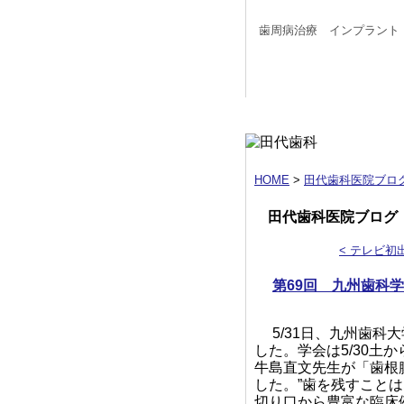
歯周病治療 インプラント
HOME
>
田代歯科医院ブロ
田代歯科医院ブログ
< テレビ初
第69回 九州歯科
5/31日、九州歯
した。学会は5/30
牛島直文先生が「歯根
した。”歯を残すこと
切り口から豊富な臨床