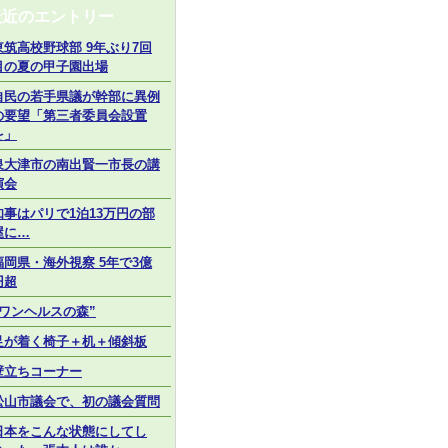
最近のエントリー
東筑高校野球部 9年ぶり7回
目の夏の甲子園出場
自民の若手県議が幹部に異例
の要望「第三者委員会設置
を」
泉大津市の南出賢一市長の講
演会
知事はパリで1泊13万円の部
屋に…
福岡県・海外視察 5年で3億
円超
“ワンヘルスの森”
足が着く椅子＋机＋傾斜板
壁立ちコーナー
松山市議会で、初の議会質問
日本をこんな状態にしてし