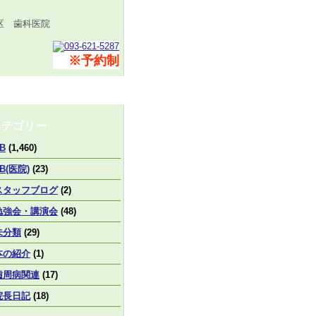
区 歯科医院
※予約制
カテゴリー
B
(1,460)
B(医院)
(23)
スタッフブログ
(2)
勉強会・講演会
(48)
未分類
(29)
本の紹介
(1)
歯周病関連
(17)
院長日記
(18)