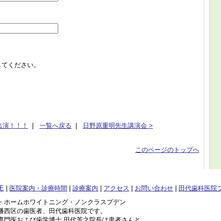
してください。
出演！！！
|
一覧へ戻る
|
日野原重明先生講演会 >
このページのトップへ
E
|
医院案内・診療時間
|
診療案内
|
アクセス
|
お問い合わせ
|
田代歯科医院
・ホームホワイトニング・ノンクラスプデン
幡西区の歯医者、田代歯科医院です。
専門医および歯学博士 田代芳之院長は患者さんと