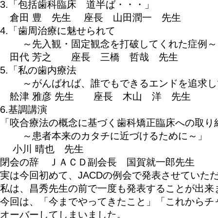
3.「包括歯科臨床 道半ば・・・」
倉田 豊 先生 座長 山田潤一 先生
4.「歯周治療に魅せられて
～先入観・固定観念を打破してくれた症例～
田代 芳之 座長 三橋 哲哉 先生
5.「私の歯内療法
～がんばれば、誰でもできるエンドを追求し
舩津 雅彦 先生 座長 木山 洋 先生
6.基調講演
「咬合療法の概念に基づく歯科矯正臨床への取り
～患者本来のカタチに近づけるために～」
小川 晴也 先生
閉会の辞 ＪＡＣＤ副会長 国賀就一郎先生
実は今回初めて、JACDの例会で発表させていた
私は、昌秀先生の前で一度も発表することが出来
今回は、「今までやってきたこと」
オーバーしてしまいました。