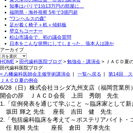
知事はパリで1泊13万円の部屋に…
福岡県・海外視察 5年で3億円超
“ワンヘルスの森”
足が着く椅子＋机＋傾斜板
壁立ちコーナー
松山市議会で、初の議会質問
日本をこんな状態にしてしまった、張本人は誰か
アーカイブ
アー
HOME
>
田代歯科医院ブログ
>
勉強会・講演会
>
ＪＡＣＤ夏
カ
田代歯科医院ブログ
イ
< 八幡歯科医師会主催学術講演会
|
一覧へ戻る
|
第14回 
ブ
ＪＡＣＤ夏の例会
6/28（日）株式会社ヨシダ九州支店（福岡営業
開会の辞 ＪＡＣＤ会長 上田 秀朗 先生
1.「症例発表を通じて学ぶこと ～臨床家として
坂田 輝之 先生 座長 吉田 健 先生
2.「包括歯科臨床を考えて～ポステリアバイト・
任 順興 先生 座長 倉田 芳孝先生