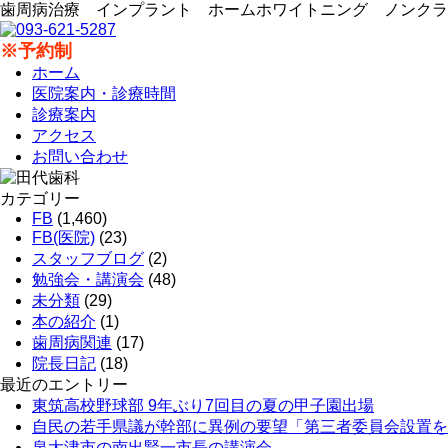
歯周病治療 インプラント ホームホワイトニング ノンクラ
※予約制
ホーム
医院案内・診療時間
診療案内
アクセス
お問い合わせ
カテゴリー
FB
(1,460)
FB(医院)
(23)
スタッフブログ
(2)
勉強会・講演会
(48)
未分類
(29)
本の紹介
(1)
歯周病関連
(17)
院長日記
(18)
最近のエントリー
東筑高校野球部 9年ぶり7回目の夏の甲子園出場
自民の若手県議が幹部に異例の要望「第三者委員会設置を
泉大津市の南出賢一市長の講演会