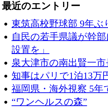
最近のエントリー
東筑高校野球部 9年ぶ
自民の若手県議が幹部
設置を」
泉大津市の南出賢一市
知事はパリで1泊13万
福岡県・海外視察 5年
“ワンヘルスの森”