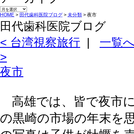
アー
HOME
>
田代歯科医院ブログ
>
未分類
>
夜市
カ
イ
田代歯科医院ブログ
ブ
< 台湾視察旅行
|
一覧
>
夜市
高雄では、皆で夜市
の黒崎の市場の年末を