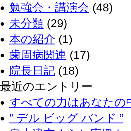
勉強会・講演会
(48)
未分類
(29)
本の紹介
(1)
歯周病関連
(17)
院長日記
(18)
最近のエントリー
すべての力はあなたの
” デル ビッグ バンド ”