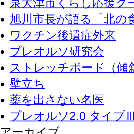
泉大津市くらし応援ク
旭川市長が語る「北の
ワクチン後遺症外来
プレオルソ研究会
ストレッチボード（傾
壁立ち
薬を出さない名医
プレオルソ2.0 タイプ
アーカイブ