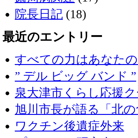
院長日記
(18)
最近のエントリー
すべての力はあなたの
” デル ビッグ バンド ”
泉大津市くらし応援ク
旭川市長が語る「北の
ワクチン後遺症外来