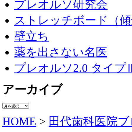
プレオルソ研究会
ストレッチボード（傾
壁立ち
薬を出さない名医
プレオルソ2.0 タイプ
アーカイブ
ア
ー
HOME
>
田代歯科医院ブ
カ
イ
ブ